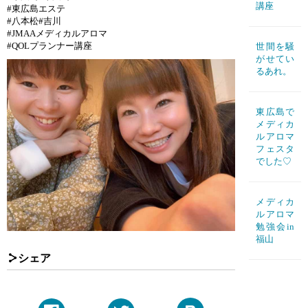
講座
#東広島エステ
#八本松#吉川
#JMAAメディカルアロマ
#QOLプランナー講座
世間を騒
がせてい
るあれ。
東広島で
メディカ
ルアロマ
フェスタ
でした♡
メディカ
ルアロマ
勉強会in
福山
シェア