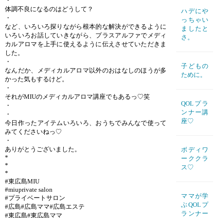
・
体調不良になるのはどうして？
ハデにや
・
っちゃい
など、いろいろ探りながら根本的な解決ができるように
ましたと
いろいろお話していきながら、プラスアルファでメディ
さ。
カルアロマを上手に使えるように伝えさせていただきま
した。
・
子どもの
なんだか、メディカルアロマ以外のおはなしのほうが多
ために。
かった気もするけど。
・
それがMIUのメディカルアロマ講座でもあるっ♡笑
QOLプラ
・
ンナー講
・
座♡
今日作ったアイテムいろいろ、おうちでみんなで使って
みてくださいねっ♡
・
ありがとうございました。
ボディワ
*
ーククラ
*
ス♡
*
#東広島MIU
#miuprivate salon
ママが学
#プライベートサロン
ぶQOLプ
#広島#広島ママ#広島エステ
ランナー
#東広島#東広島ママ