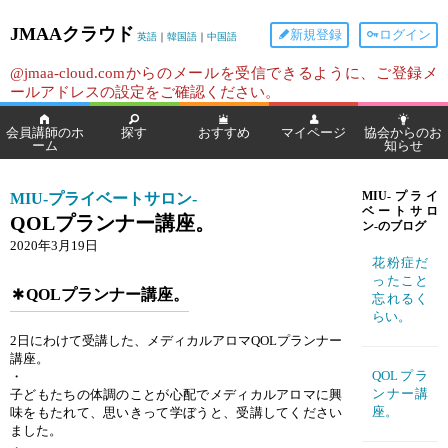
JMAAクラウド
新規登録
ログイン
英語
｜
韓国語
｜
中国語
@jmaa-cloud.comからのメールを受信できるように、ご登録メ
ールアドレスの設定をご確認ください。
会員講師のホ
探す
おすすめ
マイページ
協会からのお
ーム
知らせ
MIU-プライベートサロン-
MIU-プライ
ベートサロ
QOLプランナー講座。
ン-のブログ
2020年3月19日
花粉症だ
ったこと
QOLプランナー講座。
忘れるく
らい。
2日にわけて受講した、メディカルアロマQOLプランナー
講座。
QOLプラ
・
ンナー講
子どもたちの体調のことが心配でメディカルアロマに興
座。
味をもたれて、思いきって学ぼうと、受講してください
ました。