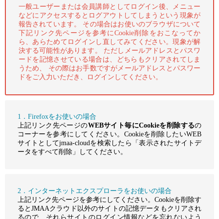
一般ユーザーまたは会員講師としてログイン後、メニュー
などにアクセスするとログアウトしてしまうという現象が
報告されています。 その場合はお使いのブラウザについて
下記リンク先ページを参考にCookie削除をおこなってか
ら、あらためてログインし直してみてください。現象が解
決する可能性があります。 ただしメールアドレスとパスワ
ードを記憶させている場合は、どちらもクリアされてしま
うため、 その際はお手数ですがメールアドレスとパスワー
ドをご入力いただき、ログインしてください。
1．Firefoxをお使いの場合
上記リンク先ページの
WEBサイト毎にCookieを削除する
の
コーナーを参考にしてください。Cookieを削除したいWEB
サイトとしてjmaa-cloudを検索したら「表示されたサイトデ
ータをすべて削除」してください。
2．インターネットエクスプローラをお使いの場合
上記リンク先ページを参考にしてください。Cookieを削除す
るとJMAAクラウド以外のサイトの記憶データもクリアされ
るので、それらサイトのログイン情報などを忘れないよう