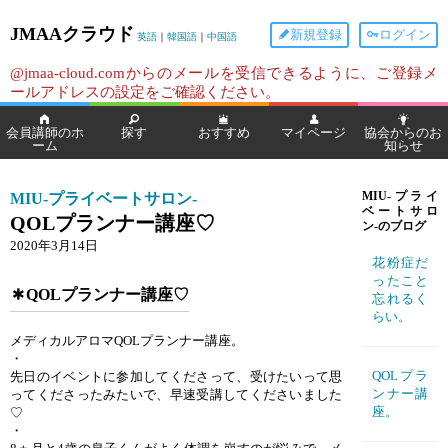
JMAAクラウド
新規登録
ログイン
英語
｜
韓国語
｜
中国語
@jmaa-cloud.comからのメールを受信できるように、ご登録メ
ールアドレスの設定をご確認ください。
会員講師のホ
探す
おすすめ
マイページ
協会からのお
ーム
知らせ
MIU-プライベートサロン-
MIU-プライ
ベートサロ
QOLプランナー講座♡
ン-のブログ
2020年3月14日
花粉症だ
ったこと
QOLプランナー講座♡
忘れるく
らい。
メディカルアロマQOLプランナー講座。
・
QOLプラ
先日のイベントに参加してくださって、受けたいって思
ンナー講
ってくださったみたいで、早速受講してくださいました
座。
♡
・