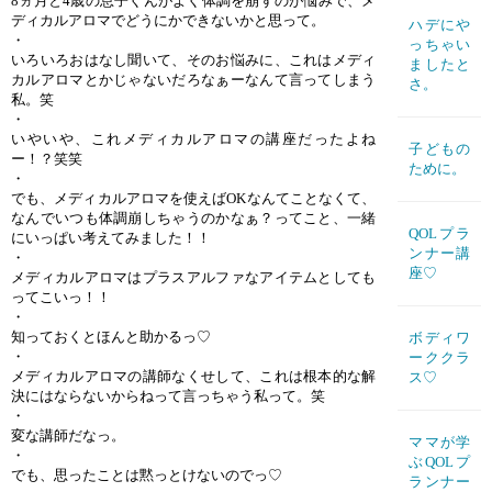
8ヵ月と4歳の息子くんがよく体調を崩すのが悩みで、メ
ディカルアロマでどうにかできないかと思って。
ハデにや
・
っちゃい
いろいろおはなし聞いて、そのお悩みに、これはメディ
ましたと
カルアロマとかじゃないだろなぁーなんて言ってしまう
さ。
私。笑
・
いやいや、これメディカルアロマの講座だったよね
子どもの
ー！？笑笑
ために。
・
でも、メディカルアロマを使えばOKなんてことなくて、
なんでいつも体調崩しちゃうのかなぁ？ってこと、一緒
QOLプラ
にいっぱい考えてみました！！
ンナー講
・
座♡
メディカルアロマはプラスアルファなアイテムとしても
ってこいっ！！
・
知っておくとほんと助かるっ♡
ボディワ
・
ーククラ
メディカルアロマの講師なくせして、これは根本的な解
ス♡
決にはならないからねって言っちゃう私って。笑
・
変な講師だなっ。
ママが学
・
ぶQOLプ
でも、思ったことは黙っとけないのでっ♡
ランナー