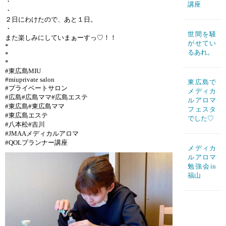
・
講座
・
２日にわけたので、あと１日。
・
世間を騒
また楽しみにしていまぁーすっ♡！！
がせてい
*
るあれ。
*
*
#東広島MIU
#miuprivate salon
東広島で
#プライベートサロン
メディカ
#広島#広島ママ#広島エステ
ルアロマ
#東広島#東広島ママ
フェスタ
#東広島エステ
でした♡
#八本松#吉川
#JMAAメディカルアロマ
#QOLプランナー講座
メディカ
ルアロマ
勉強会in
福山