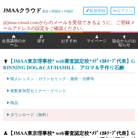
JMAAクラウド
新規登録
ログイン
英語
｜
韓国語
｜
中国語
@jmaa-cloud.comからのメールを受信できるように、ご登録メ
ールアドレスの設定をご確認ください。
会員講師のホ
探す
おすすめ
マイページ
協会からのお
ーム
知らせ
【JMAA東京理事校* web審査認定校*ﾒﾃﾞｨｶﾙｿｰﾌﾟ代表】G
RINNING DOG.&CAT/HAMILL アロマ＆手作り石鹸
個人レッスン・カウンセリング・施術・治療等
複数参加型セミナー・イベント
商品
ダウンロード（無料）
【JMAA東京理事校* web審査認定校*ﾒﾃﾞｨｶﾙｿｰﾌﾟ代表】G