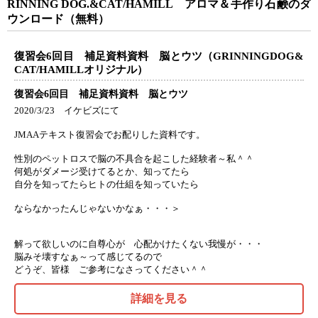
RINNING DOG.&CAT/HAMILL アロマ＆手作り石鹸のダ
ウンロード（無料）
復習会6回目 補足資料資料 脳とウツ（GRINNINGDOG&
CAT/HAMILLオリジナル）
復習会6回目 補足資料資料 脳とウツ
2020/3/23 イケビズにて
JMAAテキスト復習会でお配りした資料です。
性別のペットロスで脳の不具合を起こした経験者～私＾＾ゞ
何処がダメージ受けてるとか、知ってたら
自分を知ってたらヒトの仕組を知っていたら
ならなかったんじゃないかなぁ・・・＞
解って欲しいのに自尊心が 心配かけたくない我慢が・・・
脳みそ壊すなぁ～って感じてるので
どうぞ、皆様 ご参考になさってください＾＾
詳細を見る