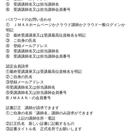
⑤ 受講講師名又は担当講師名
⑥ 受講講師名又は担当講師会員番号
パスワードのお問い合わせ
① ＪＭＡＡホームページかクラウド講師かクラウド一般ログインか
明記
② 最終受講講座又は受講最高位資格名を明記
③ ご自身の氏名
④ 登録メールアドレス
⑤ 受講講師名又は担当講師名
⑥ 受講講師名又は担当講師会員番号
認定会員請求
①最終受講講座又は受講最高位資格名を明記
②ご自身の氏名
③登録メールアドレス
④受講講師名又は担当講師名
⑤受講講師名又は担当講師会員番号
➅ＪＭＡＡＮ－の会員番号
証書訂正 講師が請求できます
①ご自身の名前「講師名」講師のみ請求ができます
上記の講師住所・電話
②訂正氏名 新しい証書に記載するもの
③証書タイトル名 正式名所でお願いします