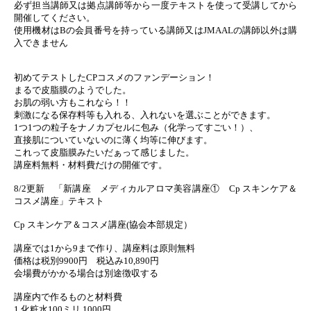
必ず担当講師又は拠点講師等から一度テキストを使って受講してから
開催してください。
使用機材はBの会員番号を持っている講師又はJMAALの講師以外は購
入できません
初めてテストしたCPコスメのファンデーション！
まるで皮脂膜のようでした。
お肌の弱い方もこれなら！！
刺激になる保存料等も入れる、入れないを選ぶことができます。
1つ1つの粒子をナノカプセルに包み（化学ってすごい！）、
直接肌についていないのに薄く均等に伸びます。
これって皮脂膜みたいだぁって感じました。
講座料無料・材料費だけの開催です。
8/2更新 「新講座 メディカルアロマ美容講座① Cp スキンケア＆
コスメ講座」テキスト
Cp スキンケア＆コスメ講座(協会本部規定）
講座では1から9まで作り、講座料は原則無料
価格は税別9900円 税込み10,890円
会場費がかかる場合は別途徴収する
講座内で作るものと材料費
1 化粧水100ミリ 1000円