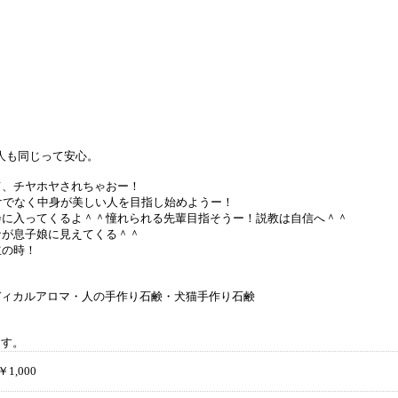
て
人も同じって安心。
て、チヤホヤされちゃおー！
だけでなく中身が美しい人を目指し始めようー！
会に入ってくるよ＾＾憧れられる先輩目指そうー！説教は自信へ＾＾
なが息子娘に見えてくる＾＾
立の時！
！
ディカルアロマ・人の手作り石鹸・犬猫手作り石鹸
ます。
￥1,000