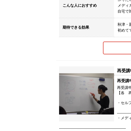
こんな人におすすめ
メディ
自宅で
秋津・
期待できる効果
初めて
再受講
再受講
再受講
【各 
・セル
再受講
------------
・メデ
再受講
---------------------------------------------------------