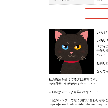
いろい
いろい
メディ
手作り
ペット
お話し
なんでも
私の講座を受けてる方は無料です。
30分目安でお声がけください＾＾
ZOOMはメールより早いです＾－＾
下記カレンダーでなくお問い合わせから
https://jmaa-cloud.com/shop/harumi/inquiry