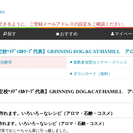
国語
ールを受信できるように、ご登録メールアドレスの設定をご確認ください。
探す
おすすめ
マイペー
*ﾒﾃﾞｨｶﾙｿｰﾌﾟ代表】GRINNING DOG.&CAT/HAMILL
・治療等
複数参加型セミナー・イベント
ダウンロード（無料）
校*ﾒﾃﾞｨｶﾙｿｰﾌﾟ代表】GRINNING DOG.&CAT/HAM
作れます。いろいろ～なレシピ（アロマ・石鹸・コスメ）
作れます。いろいろ～なレシピ（アロマ・石鹸・コスメ）
対策でおじーちゃん家に引っ越しました。