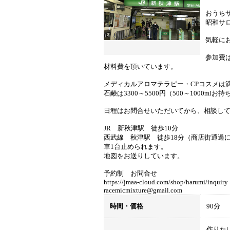
おうち
昭和サ
気軽に
参加費
材料費を頂いています。
メディカルアロマテラピー・CPコスメは
石鹸は3300～5500円（500～1000mlお
日程はお問合せいただいてから、相談し
JR 新秋津駅 徒歩10分
西武線 秋津駅 徒歩18分（商店街通過に
車1台止められます。
地図をお送りしています。
予約制 お問合せ
https://jmaa-cloud.com/shop/harumi/inquiry
racemicmixture@gmail.com
時間・価格
90分
作りた