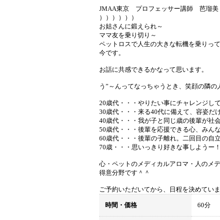
JMAA東京 プロフェッサー講師 芭瑠美
））））））
お姑さんに鍛えられ～
ママ友を乗り切り～
ペットロスで人生の大きな転機を乗りっ
今です。
お話に共感できるかなって思います。
う”～んってなっちゃうとき、笑顔の隣の
20歳代・・・やりたい事にチャレンジし
30歳代・・・来る40代に備えて、容姿
40歳代・・・我が子と同じ歳の後輩が社
50歳代・・・後輩を応援できる心、みん
60歳代・・・後輩の子離れ。二回目の自
70歳・・・思いっきり好きな事しようー
心・ペットのメディカルアロマ・人のメ
得意分野です＾＾
ご予約いただいてから、日程を決めてい
時間・価格
60分