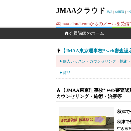
JMAAクラウド
英語
｜
韓国語
｜
中
@jmaa-cloud.comからのメ
会員講師のホーム
【JMAA東京理事校* web審査認定校
個人レッスン・カウンセリング・施術
商品
【JMAA東京理事校* web審査認定
カウンセリング・施術・治療等
秋津で
秋津で
空き家