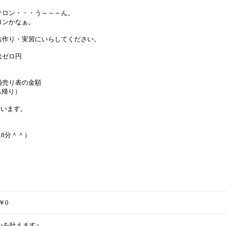
サロン・・・う～～～ん。
ロンかなぁ。
お作り・実習にいらしてください。
はゼロ円
滴売り表の金額
持ち帰り）
ています。
8分＾＾）
￥0
いを叶えます♪