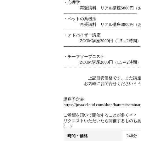
・心理学
再受講料 リアル講座5800円（お作りな
----------------------------------------------------------
・ペットの薬機法
再受講料 リアル講座3800円（お作
------------------------------------------------------------
・アドバイザー講座
ZOOM講座2000円（1.5～2時間）
-------------------------------------------------------------
・チーフソープニスト
ZOOM講座2000円（1.5～2時間）
------------------------------------------------------------
上記目安価格です。また講座により
お気軽にお問合せください＾
講座予定表
https://jmaa-cloud.com/shop/harumi/seminar
ご希望を頂いて開催することが多く＾＾
リクエストいただいたら開催するものも
(_ _)
時間・価格
240