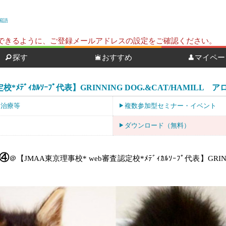
国語
ールを受信できるように、ご登録メールアドレスの設定をご確認ください。
探す
おすすめ
マイペー
*ﾒﾃﾞｨｶﾙｿｰﾌﾟ代表】GRINNING DOG.&CAT/HAMILL
・治療等
複数参加型セミナー・イベント
ダウンロード（無料）
④
＠【JMAA東京理事校* web審査認定校*ﾒﾃﾞｨｶﾙｿｰﾌﾟ代表】GRINN