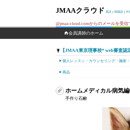
JMAAクラウド
英語
｜
韓国語
｜
中
@jmaa-cloud.comからのメ
会員講師のホーム
【JMAA東京理事校* web審査認定校
個人レッスン・カウンセリング・施術
商品
ホームメディカル病気編
手作り石鹸