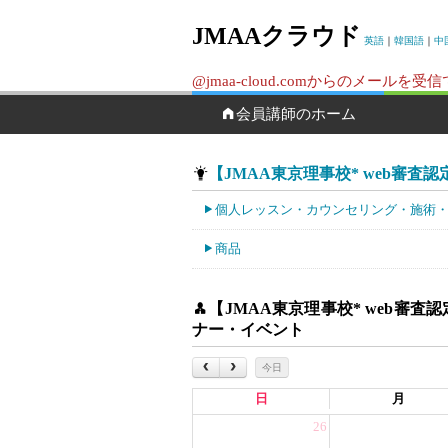
JMAAクラウド
英語
｜
韓国語
｜
中
@jmaa-cloud.comからのメ
会員講師のホーム
【JMAA東京理事校* web審査認定校
個人レッスン・カウンセリング・施術
商品
【JMAA東京理事校* web審査認定
ナー・イベント
今日
日
月
26