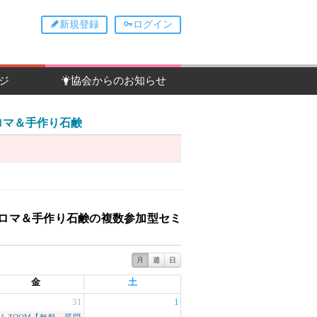
新規登録
ログイン
ジ
協会からのお知らせ
 アロマ＆手作り石鹸
ILL アロマ＆手作り石鹸の複数参加型セミ
月
週
日
金
土
31
1