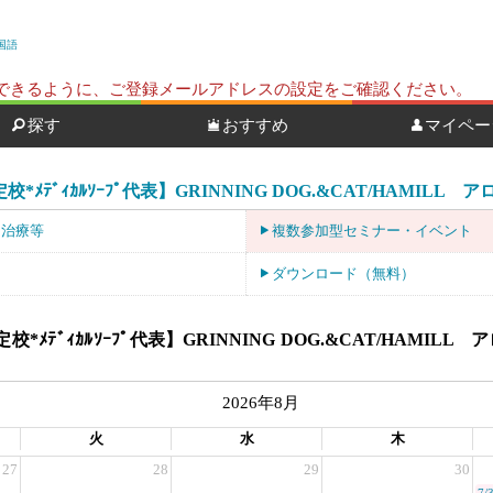
国語
ールを受信できるように、ご登録メールアドレスの設定をご確認ください。
探す
おすすめ
マイペー
*ﾒﾃﾞｨｶﾙｿｰﾌﾟ代表】GRINNING DOG.&CAT/HAMILL
・治療等
複数参加型セミナー・イベント
ダウンロード（無料）
校*ﾒﾃﾞｨｶﾙｿｰﾌﾟ代表】GRINNING DOG.&CAT/HAM
2026年8月
火
水
木
27
28
29
30