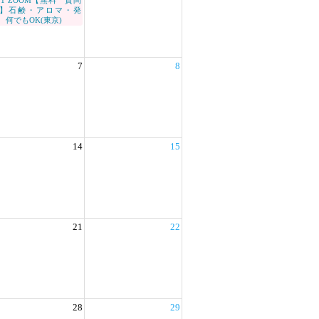
/31 ZOOM【無料 質問
】石鹸・アロマ・発
 何でもOK(東京)
7
8
14
15
21
22
28
29