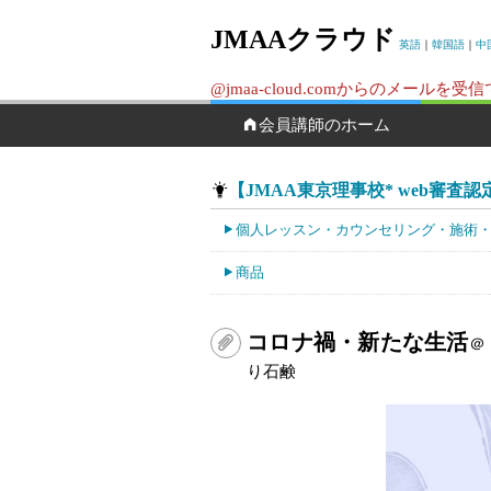
JMAAクラウド
英語
｜
韓国語
｜
中
@jmaa-cloud.comからのメ
会員講師のホーム
【JMAA東京理事校* web審査認定校
個人レッスン・カウンセリング・施術
商品
コロナ禍・新たな生活
＠
り石鹸