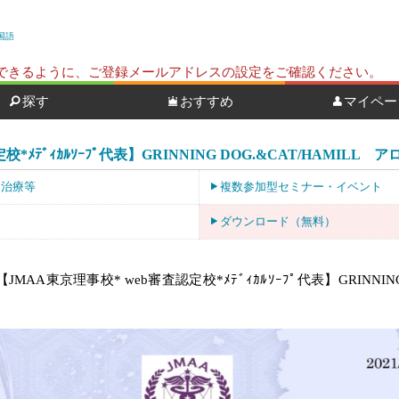
国語
ールを受信できるように、ご登録メールアドレスの設定をご確認ください。
探す
おすすめ
マイペー
*ﾒﾃﾞｨｶﾙｿｰﾌﾟ代表】GRINNING DOG.&CAT/HAMILL
・治療等
複数参加型セミナー・イベント
ダウンロード（無料）
【JMAA東京理事校* web審査認定校*ﾒﾃﾞｨｶﾙｿｰﾌﾟ代表】GRINNIN