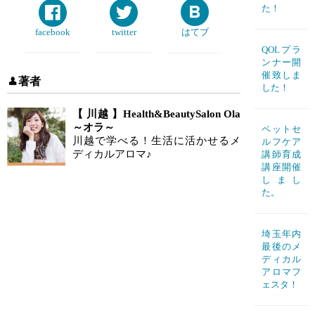
た！
facebook
twitter
はてブ
QOLプラ
ンナー開
催致しま
著者
した！
【 川越 】Health&BeautySalon Ola
～オラ～
ペットセ
川越で学べる！生活に活かせるメ
ルフケア
ディカルアロマ♪
講師育成
講座開催
しまし
た。
埼玉年内
最後のメ
ディカル
アロマフ
ェスタ！