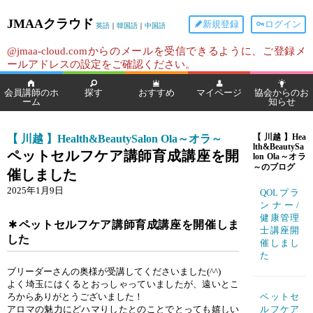
JMAAクラウド
新規登録
ログイン
英語
｜
韓国語
｜
中国語
@jmaa-cloud.comからのメールを受信できるように、ご登録メ
ールアドレスの設定をご確認ください。
会員講師のホ
探す
おすすめ
マイページ
協会からのお
ーム
知らせ
【 川越 】Health&BeautySalon Ola～オラ～
【 川越 】Hea
lth&BeautySa
ペットセルフケア講師育成講座を開
lon Ola～オラ
～のブログ
催しました
2025年1月9日
QOLプラ
ンナー/
健康管理
ペットセルフケア講師育成講座を開催しま
士講座開
した
催しまし
た
ブリーダーさんの奥様が受講してくださいました(^^)
よく埼玉にはくるとおっしゃっていましたが、遠いとこ
ろからありがとうございました！
ペットセ
アロマの魅力にどハマりしたとのことでとっても嬉しい
ルフケア