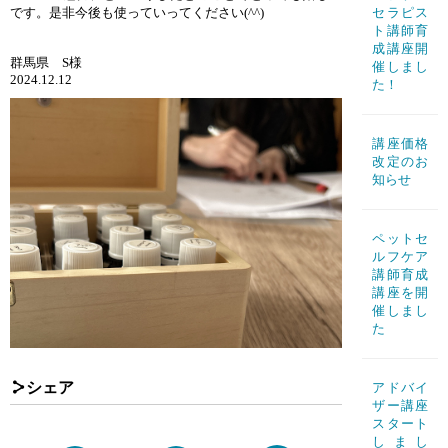
です。是非今後も使っていってください(^^)
セラピス
ト講師育
成講座開
群馬県 S様
催しまし
2024.12.12
た！
講座価格
改定のお
知らせ
ペットセ
ルフケア
講師育成
講座を開
催しまし
た
シェア
アドバイ
ザー講座
スタート
しまし