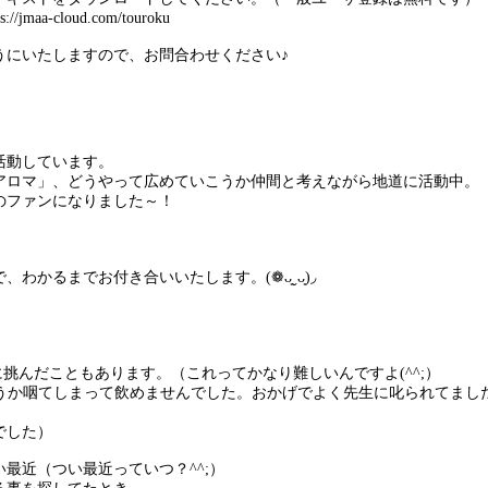
-cloud.com/touroku
うにいたしますので、お問合わせください♪
活動しています。
アロマ」、どうやって広めていこうか仲間と考えながら地道に活動中。
のファンになりました～！
かるまでお付き合いいたします。(❁ᴗ͈ˬᴗ͈)◞
に挑んだこともあります。（これってかなり難しいんですよ(^^;）
うか咽てしまって飲めませんでした。おかげでよく先生に叱られてまし
でした）
最近（つい最近っていつ？^^;）