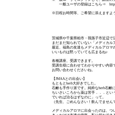
一般ユーザの登録はこちら⇒ https://jmaa
※日程お時間等、ご希望に添えますよ
茨城県や千葉県柏市・我孫子市近辺で
まだまだ知られていない「メディカル
最近、福島の友達もメディカルアロマ
いいものは黙っていても広まるね♪
各種講座、受講できます。
受講生様に合わせてわかりやすい内容で、わ
お問い合わせくださいね。
【JMAAとの出会い】
もともとherb大好きでした。
石鹸も手作り派です。純粋なherb石鹸
ちいさいころから薬は苦手．．．とい
でいれば治るはずなのに」って。
（先生、ごめんなさい！飲んでません
メディカルアロマに出会ったのは、つい