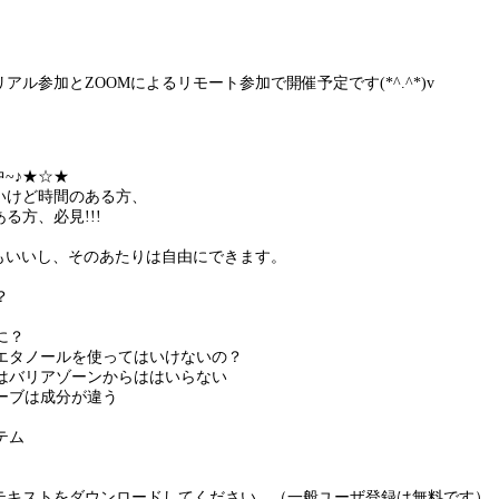
ル参加とZOOMによるリモート参加で開催予定です(*^.^*)v
~♪★☆★
いけど時間のある方、
る方、必見!!!
てもいいし、そのあたりは自由にできます。
？
に？
はエタノールを使ってはいけないの？
油はバリアゾーンからははいらない
ハーブは成分が違う
テム
テキストをダウンロードしてください。（一般ユーザ登録は無料です）