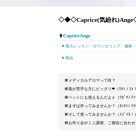
◇◆◇Caprice(気紛れ)Ang
CapriceAnge
個人レッスン・カウンセリング・施術
商品
メディカルアロマって何？
薬が苦手な方にピッタリ❤（ﾜﾀｼ ﾉ ｺﾄ
ペットにも使えるんだよ♬（ﾜｶﾞﾔﾉ ｱﾝﾓｺ
まずは作ってみませんか？（ｶﾝﾀﾝﾆ ﾂｸ
そして使ってみませんか？（ｽｺﾞｲﾖ！
お作り会やミニ講座、ご都合に合わせ