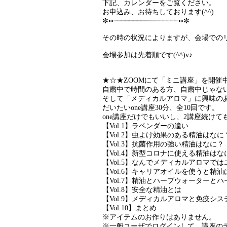
下記、カレンダーをご覧ください。
お申込み、お待ちしております(^^)
✼••┈┈┈┈┈┈┈┈┈┈┈┈┈┈┈┈••✼
その時の状況によりますが、会場でのリア
会場参加は先着順です(^^)v♪
★☆★ZOOMにて「ミニ講座」を開催中
自粛中で時間のある方、自粛中じゃな
そして「メディカルアロマ」に興味のあ
だいたいone講座30分、全10回です。
one講座だけでもいいし、2講座続け
【Vol.1】ラベンダーの違い
【Vol.2】虫よけ効果のある精油はなに
【Vol.3】抗菌作用の強い精油はなに？
【Vol.4】新型コロナに使える精油はな
【Vol.5】なんでメディカルアロマで
【Vol.6】キャリアオイルを使うと精
【Vol.7】精油とハーブウォーターと
【Vol.8】安全な精油とは
【Vol.9】メディカルアロマと免疫シス
【Vol.10】まとめ
※アイテムのお作りはありません。
※一般ユーザでログインして、講座の