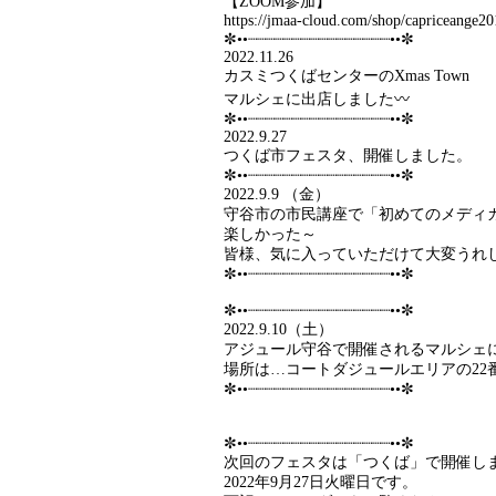
【ZOOM参加】
https://jmaa-cloud.com/shop/capriceange2
✼••┈┈┈┈┈┈┈┈┈┈┈┈┈┈┈┈••✼
2022.11.26
カスミつくばセンターのXmas Town
マルシェに出店しました〰
✼••┈┈┈┈┈┈┈┈┈┈┈┈┈┈┈┈••✼
2022.9.27
つくば市フェスタ、開催しました。
✼••┈┈┈┈┈┈┈┈┈┈┈┈┈┈┈┈••✼
2022.9.9 （金）
守谷市の市民講座で「初めてのメディ
楽しかった～
皆様、気に入っていただけて大変うれ
✼••┈┈┈┈┈┈┈┈┈┈┈┈┈┈┈┈••✼
✼••┈┈┈┈┈┈┈┈┈┈┈┈┈┈┈┈••✼
2022.9.10（土）
アジュール守谷で開催されるマルシェ
場所は…コートダジュールエリアの22
✼••┈┈┈┈┈┈┈┈┈┈┈┈┈┈┈┈••✼
✼••┈┈┈┈┈┈┈┈┈┈┈┈┈┈┈┈••✼
次回のフェスタは「つくば」で開催し
2022年9月27日火曜日です。