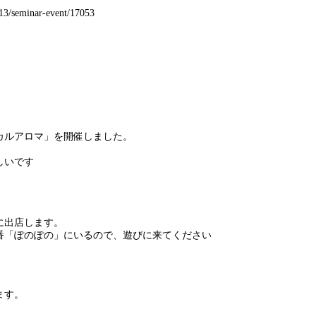
013/seminar-event/17053
カルアロマ」を開催しました。
しいです
に出店します。
番「ぽのぽの」にいるので、遊びに来てください
ます。