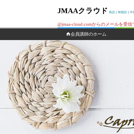
JMAAクラウド
英語
｜
韓国語
｜
中
@jmaa-cloud.comからのメ
会員講師のホーム