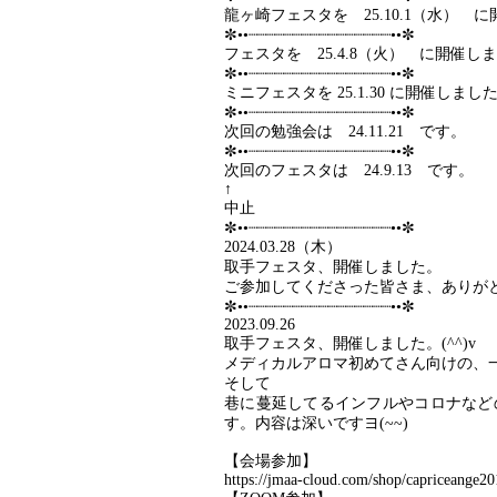
龍ヶ崎フェスタを 25.10.1（水） 
✼••┈┈┈┈┈┈┈┈┈┈┈┈┈┈┈┈••✼
フェスタを 25.4.8（火） に開催し
✼••┈┈┈┈┈┈┈┈┈┈┈┈┈┈┈┈••✼
ミニフェスタを 25.1.30 に開催しまし
✼••┈┈┈┈┈┈┈┈┈┈┈┈┈┈┈┈••✼
次回の勉強会は 24.11.21 です。
✼••┈┈┈┈┈┈┈┈┈┈┈┈┈┈┈┈••✼
次回のフェスタは 24.9.13 です。
↑
中止
✼••┈┈┈┈┈┈┈┈┈┈┈┈┈┈┈┈••✼
2024.03.28（木）
取手フェスタ、開催しました。
ご参加してくださった皆さま、ありが
✼••┈┈┈┈┈┈┈┈┈┈┈┈┈┈┈┈••✼
2023.09.26
取手フェスタ、開催しました。(^^)v
メディカルアロマ初めてさん向けの、
そして
巷に蔓延してるインフルやコロナなど
す。内容は深いですヨ(~~)
【会場参加】
https://jmaa-cloud.com/shop/capriceange2