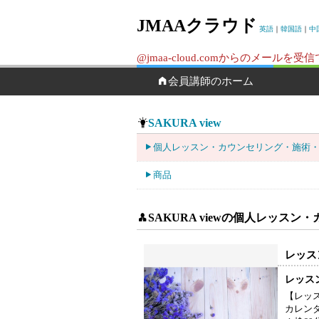
JMAAクラウド
英語
｜
韓国語
｜
中
@jmaa-cloud.comからのメ
会員講師のホーム
SAKURA view
個人レッスン・カウンセリング・施術
商品
SAKURA viewの個人レッス
レッス
レッス
【レッ
カレン