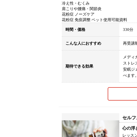
冷え性・むくみ
肩こりや腰痛・関節炎
花粉症 ノーズケア
花粉症 免疫調整 ペット使用可能資料
時間・価格
330
こんな人におすすめ
再受講
メディ
ストレ
期待できる効果
安眠ジ
べます
セルフ
心の浮
レッス