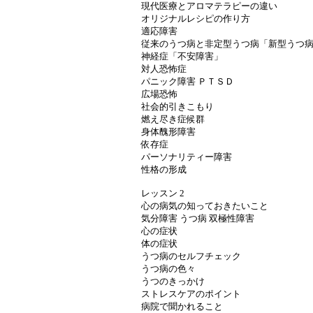
現代医療とアロマテラピーの違い
オリジナルレシピの作り方
適応障害
従来のうつ病と非定型うつ病「新型うつ
神経症「不安障害」
対人恐怖症
パニック障害 ＰＴＳＤ
広場恐怖
社会的引きこもり
燃え尽き症候群
身体醜形障害
依存症
パーソナリティー障害
性格の形成
レッスン 2
心の病気の知っておきたいこと
気分障害 うつ病 双極性障害
心の症状
体の症状
うつ病のセルフチェック
うつ病の色々
うつのきっかけ
ストレスケアのポイント
病院で聞かれること