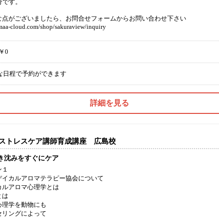
分です。
な点がございましたら、お問合せフォームからお問い合わせ下さい
jmaa-cloud.com/shop/sakuraview/inquiry
￥0
な日程で予約ができます
詳細を見る
ストレスケア講師育成講座 広島校
き沈みをすぐにケア
ン１
デイカルアロマテラピー協会について
カルアロマ心理学とは
とは
心理学を動物にも
セリングによって