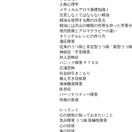
人格心理学
メディカルアロマ基礎知識 2
注意しなくてはならない精油
精油を使用する際の注意点
精油には沢山の種類の作用を持った芳香
現代医療とアロマテラピーの違い
オリジナルレシピの作り方
適応障害
従来のうつ病と非定型うつ病「新型うつ
神経症「不安障害」
対人恐怖症
パニック障害 ＰＴＳＤ
広場恐怖
社会的引きこもり
燃え尽き症候群
身体醜形障害
依存症
パーソナリティー障害
性格の形成
レッスン 2
心の病気の知っておきたいこと
気分障害 うつ病 双極性障害
心の症状
体の症状