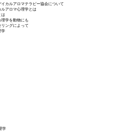
デイカルアロマテラピー協会について
カルアロマ心理学とは
とは
心理学を動物にも
セリングによって
理学
理学