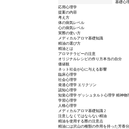
基礎心
応用心理学
提案の内容
考え方
体の病気レベル
心の病気レベル
実際の使い方
メディカルアロマ基礎知識
精油の選び方
精油とは
アロマテラピーの注意
オリジナルレシピの作り方本当の自分
価値観
ネット社会が心に与える影響
臨床心理学
社会心理学
発達心理学 エリクソン
認知心理学
知覚心理学 ゲッシュタルト心理学 精神物
学習心理学
人格心理学
メディカルアロマ基礎知識 2
注意しなくてはならない精油
精油を使用する際の注意点
精油には沢山の種類の作用を持った芳香