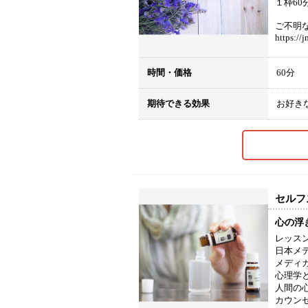
１枠60
ご不明
https://
時間・価格
60分
期待できる効果
お好き
セルフ
心の浮
レッス
日本メ
メディ
心理学
人間の
カウン