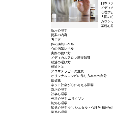
日本メ
メディ
心理学
人間の
カウン
基礎心
応用心理学
提案の内容
考え方
体の病気レベル
心の病気レベル
実際の使い方
メディカルアロマ基礎知識
精油の選び方
精油とは
アロマテラピーの注意
オリジナルレシピの作り方本当の自分
価値観
ネット社会が心に与える影響
臨床心理学
社会心理学
発達心理学 エリクソン
認知心理学
知覚心理学 ゲッシュタルト心理学 精神物
学習心理学