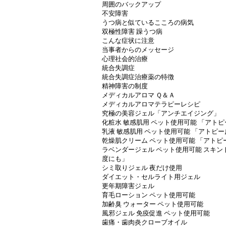
周囲のバックアップ
不安障害
うつ病と似ているこころの病気
双極性障害 躁うつ病
こんな症状に注意
当事者からのメッセージ
心理社会的治療
統合失調症
統合失調症治療薬の特徴
精神障害の制度
メディカルアロマ Ｑ＆Ａ
メディカルアロマテラピーレシピ
究極の美容ジェル「アンチエイジング」
化粧水 敏感肌用 ペット使用可能 「アト
乳液 敏感肌用 ペット使用可能 「アトピ
乾燥肌クリーム ペット使用可能 「アトピ
ラベンダージェル ペット使用可能 スキ
度にも」
シミ取りジェル 夜だけ使用
ダイエット・セルライト用ジェル
更年期障害ジェル
育毛ローション ペット使用可能
加齢臭 ウォーター ペット使用可能
風邪ジェル 免疫促進 ペット使用可能
歯痛・歯肉炎クローブオイル