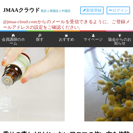
JMAAクラウド
新規登録
ログイン
英語
｜
韓国語
｜
中国語
@jmaa-cloud.comからのメールを受信できるように、ご登録メ
ールアドレスの設定をご確認ください。
会員講師のホ
探す
おすすめ
マイページ
協会からのお
ーム
知らせ