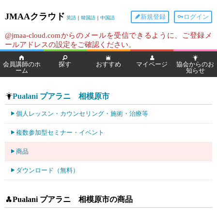
JMAAクラウド
新規登録
ログイン
英語
｜
韓国語
｜
中国語
@jmaa-cloud.comからのメールを受信できるように、ご登録メ
ールアドレスの設定をご確認ください。
会員講師のホ
探す
おすすめ
マイページ
協会からのお
ーム
知らせ
Pualani プアラニ 相模原市
個人レッスン・カウンセリング・施術・治療等
複数参加型セミナー・イベント
商品
ダウンロード（無料）
Pualani プアラニ 相模原市の商品