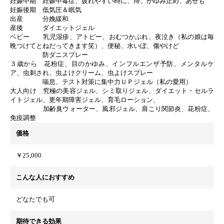
妊娠中期 妊娠中毒症、疲れやすい時に、痔、かゆみ止め、あせも
妊娠後期 低気圧＆眠気
出産 分娩緩和
産後 ダイエットジェル
ベビー 乳児湿疹、アトピー、おむつかぶれ、夜泣き（私の娘は毎
晩つけてとねだってきます笑）、便秘、水いぼ、傷やけど
防ダニスプレー
３歳から 花粉症、目のかゆみ、インフルエンザ予防、メンタルケ
ア、虫刺され、虫よけクリーム、虫よけスプレー
喘息、テスト対策に集中力ＵＰジェル（私の愛用）
大人向け 究極の美容ジェル、シミ取りジェル、ダイエット・セルラ
イトジェル、更年期障害ジェル、育毛ローション、
加齢臭ウォーター、風邪ジェル、肩こり関節炎、花粉症、
免疫調整
価格
￥25,000
こんな人におすすめ
どなたでも可
期待できる効果