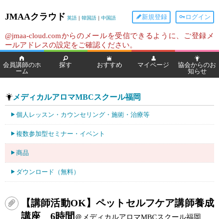
JMAAクラウド
新規登録
ログイン
英語
｜
韓国語
｜
中国語
@jmaa-cloud.comからのメールを受信できるように、ご登録メ
ールアドレスの設定をご確認ください。
会員講師のホ
探す
おすすめ
マイページ
協会からのお
ーム
知らせ
メディカルアロマMBCスクール福岡
個人レッスン・カウンセリング・施術・治療等
複数参加型セミナー・イベント
商品
ダウンロード（無料）
【講師活動OK】ペットセルフケア講師養成
講座 6時間
＠メディカルアロマMBCスクール福岡