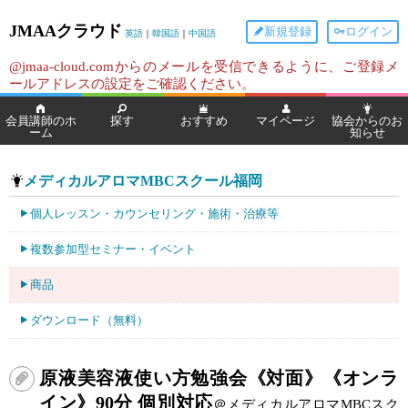
JMAAクラウド
新規登録
ログイン
英語
｜
韓国語
｜
中国語
@jmaa-cloud.comからのメールを受信できるように、ご登録メ
ールアドレスの設定をご確認ください。
会員講師のホ
探す
おすすめ
マイページ
協会からのお
ーム
知らせ
メディカルアロマMBCスクール福岡
個人レッスン・カウンセリング・施術・治療等
複数参加型セミナー・イベント
商品
ダウンロード（無料）
原液美容液使い方勉強会《対面》《オンラ
イン》90分 個別対応
＠メディカルアロマMBCスク