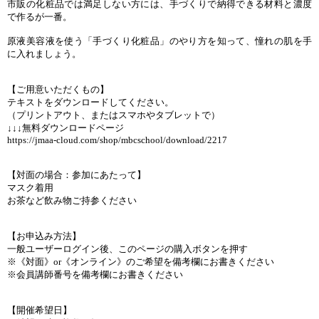
市販の化粧品では満足しない方には、手づくりで納得できる材料と濃度
で作るが一番。
原液美容液を使う「手づくり化粧品」のやり方を知って、憧れの肌を手
に入れましょう。
【ご用意いただくもの】
テキストをダウンロードしてください。
（プリントアウト、またはスマホやタブレットで）
↓↓↓無料ダウンロードページ
https://jmaa-cloud.com/shop/mbcschool/download/2217
【対面の場合：参加にあたって】
マスク着用
お茶など飲み物ご持参ください
【お申込み方法】
一般ユーザーログイン後、このページの購入ボタンを押す
※《対面》or《オンライン》のご希望を備考欄にお書きください
※会員講師番号を備考欄にお書きください
【開催希望日】