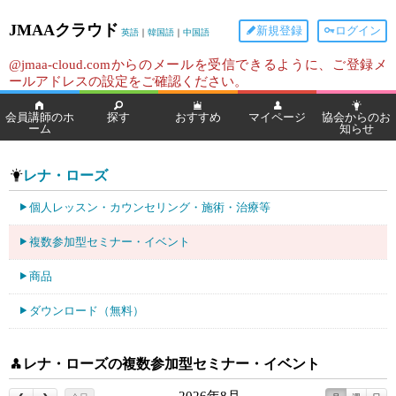
JMAAクラウド
新規登録
ログイン
英語
｜
韓国語
｜
中国語
@jmaa-cloud.comからのメールを受信できるように、ご登録メ
ールアドレスの設定をご確認ください。
会員講師のホ
探す
おすすめ
マイページ
協会からのお
ーム
知らせ
レナ・ローズ
個人レッスン・カウンセリング・施術・治療等
複数参加型セミナー・イベント
商品
ダウンロード（無料）
レナ・ローズの複数参加型セミナー・イベント