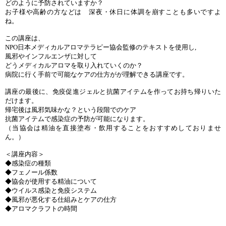
どのように予防されていますか？
お子様や高齢の方などは 深夜・休日に体調を崩すことも多いですよ
ね。
この講座は、
NPO日本メディカルアロマテラピー協会監修のテキストを使用し,
風邪やインフルエンザに対して
どうメディカルアロマを取り入れていくのか？
病院に行く手前で可能なケアの仕方がが理解できる講座です。
講座の最後に、免疫促進ジェルと抗菌アイテムを作ってお持ち帰りいた
だけます。
帰宅後は風邪気味かな？という段階でのケア
抗菌アイテムで感染症の予防が可能になります。
（当協会は精油を直接塗布・飲用することをおすすめしておりませ
ん。）
＜講座内容＞
◆感染症の種類
◆フェノール係数
◆協会が使用する精油について
◆ウイルス感染と免疫システム
◆風邪が悪化する仕組みとケアの仕方
◆アロマクラフトの時間