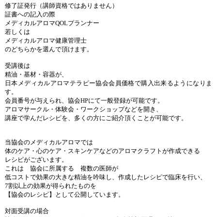
修了証発行（講師資格ではありません）
証書への記入の際
メディカルアロマQOLプランナー
若しくは
メディカルアロマ健康管理士
のどちらかを選んで頂けます。
受講後は
精油・基材・容器が、
日本メディカルアロマテラピー協会会員価格で購入出来るようになりま
す。
会員番号が与えられ、協会HPにて一般登録が可能です。
アロマサークル・体験会・ワークショップなどを開き、
講座で学んだレシピを、多くの方にご紹介頂くことが可能です。
当協会のメディカルアロマでは
体のケア・心のケア・スキンケアなどのアロマクラフトが作成できる
レシピがございます。
これは 協会に所属する 複数の医師が
低コストで効果の大きな精油を吟味し、作成したレシピで臨床を行い、
7割以上の効果が得られたものを
【協会のレシピ】として公開しています。
対面受講の場合