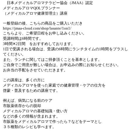
日本メディカルアロマテラピー協会（JMAA）認定
メディカルアロマQOLプランナー
（メディカルアロマ健康管理士）講座
一般登録の後、こちらの商品をご購入いただき
https://jmaa-cloud.com/shop/lasante/1on1/
こちらより、ご希望日程をお申し込みください。
受講時間は6時間です。
3時間✕2日間 をおすすめしております。
1日で受講される場合は、受講の6時間にランチタイムの1時間をプラスし
てください。
また、ランチに関してはご持参頂くことを基本とします。
ご自身でご用意が難しい場合は、お申込みの際にお知らせください。
お弁当の手配をさせていただきます。
この講座は、多くの方に
メディカルアロマを使った家庭での健康管理・ケアの仕方を
啓蒙・普及するための講座です。
例えば、病気になる前のケア
市販薬依存からの脱却
メディカルアロマの基礎知識・使い方
などの多くの情報が含まれます。
市販薬をメディカルアロマで作ったら？などをテーマとし
３５種類のレシピも学べます。