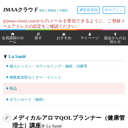
JMAAクラウド
新規登録
ログイン
英語
｜
韓国語
｜
中国語
@jmaa-cloud.comからのメールを受信できるように、ご登録メ
ールアドレスの設定をご確認ください。
会員講師のホ
探す
おすすめ
マイページ
協会からのお
ーム
知らせ
La Santē
個人レッスン・カウンセリング・施術・治療等
複数参加型セミナー・イベント
商品
ダウンロード（無料）
メディカルアロマQOLプランナー（健康管
理士）講座
＠ La Santē