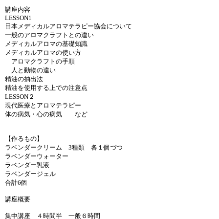
講座内容
LESSON1
日本メディカルアロマテラピー協会について
一般のアロマクラフトとの違い
メディカルアロマの基礎知識
メディカルアロマの使い方
アロマクラフトの手順
人と動物の違い
精油の抽出法
精油を使用する上での注意点
LESSON２
現代医療とアロマテラピー
体の病気・心の病気 など
【作るもの】
ラベンダークリーム 3種類 各１個づつ
ラベンダーウォーター
ラベンダー乳液
ラベンダージェル
合計6個
講座概要
集中講座 ４時間半 一般６時間