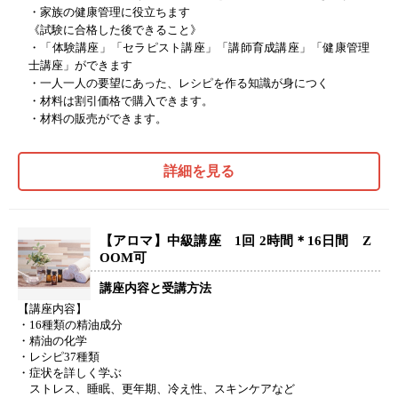
・家族の健康管理に役立ちます
《試験に合格した後できること》
・「体験講座」「セラピスト講座」「講師育成講座」「健康管理
士講座」ができます
・一人一人の要望にあった、レシピを作る知識が身につく
・材料は割引価格で購入できます。
・材料の販売ができます。
詳細を見る
【アロマ】中級講座 1回 2時間＊16日間 Z
OOM可
講座内容と受講方法
【講座内容】
・16種類の精油成分
・精油の化学
・レシピ37種類
・症状を詳しく学ぶ
ストレス、睡眠、更年期、冷え性、スキンケアなど