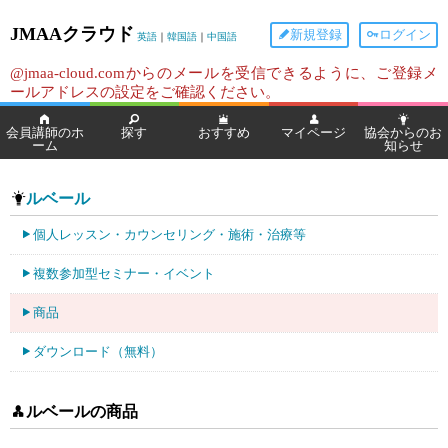
JMAAクラウド
新規登録
ログイン
英語
｜
韓国語
｜
中国語
@jmaa-cloud.comからのメールを受信できるように、ご登録メ
ールアドレスの設定をご確認ください。
会員講師のホ
探す
おすすめ
マイページ
協会からのお
ーム
知らせ
ルベール
個人レッスン・カウンセリング・施術・治療等
複数参加型セミナー・イベント
商品
ダウンロード（無料）
ルベールの商品