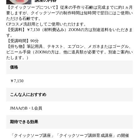
講座の内容
【クイックソープについて】従来の手作り石鹸は完成までに約1ヵ月
要しますが、クイックソープの制作時間は短時間で翌日にはご使用い
ただける石鹸です。
CPコスメ洗顔用としてご使用いただけます。
【受講料】￥7,150（材料費込み）ZOOMの方は別途送料をいただきま
す。
【受講時間】90分
【持ち物】筆記用具、テキスト、エプロン、メガネまたはゴーグル、
ビニール手袋（ZOOMの方は、他に道具類が必要です。別途ご案内い
たします。）
価格
￥7,150
こんな人におすすめ
JMAAのB・L会員
期待できる効果
「クイックソープ講座」「クイックソープ講師育成講座」の開催