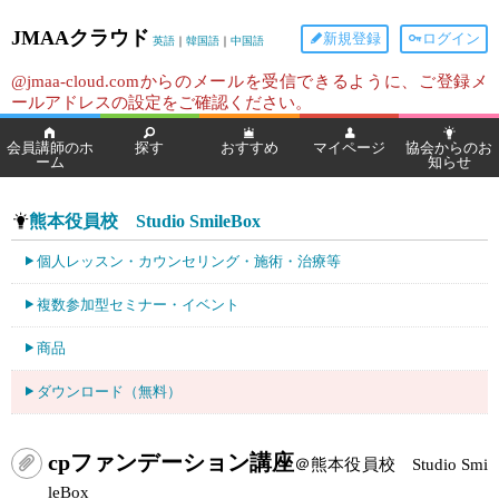
JMAAクラウド
新規登録
ログイン
英語
｜
韓国語
｜
中国語
@jmaa-cloud.comからのメールを受信できるように、ご登録メ
ールアドレスの設定をご確認ください。
会員講師のホ
探す
おすすめ
マイページ
協会からのお
ーム
知らせ
熊本役員校 Studio SmileBox
個人レッスン・カウンセリング・施術・治療等
複数参加型セミナー・イベント
商品
ダウンロード（無料）
cpファンデーション講座
＠熊本役員校 Studio Smi
leBox