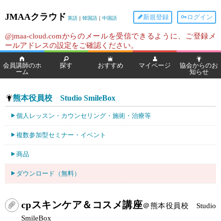
JMAAクラウド
新規登録
ログイン
英語
｜
韓国語
｜
中国語
@jmaa-cloud.comからのメールを受信できるように、ご登録メ
ールアドレスの設定をご確認ください。
会員講師のホ
探す
おすすめ
マイページ
協会からのお
ーム
知らせ
熊本役員校 Studio SmileBox
個人レッスン・カウンセリング・施術・治療等
複数参加型セミナー・イベント
商品
ダウンロード（無料）
cpスキンケア＆コスメ講座
＠熊本役員校 Studio
SmileBox