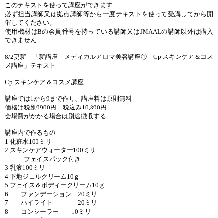
このテキストを使って講座ができます
必ず担当講師又は拠点講師等から一度テキストを使って受講してから開
催してください。
使用機材はBの会員番号を持っている講師又はJMAALの講師以外は購入
できません
8/2更新 「新講座 メディカルアロマ美容講座① Cp スキンケア＆コス
メ講座」テキスト
Cp スキンケア＆コスメ講座
講座では1から9まで作り、講座料は原則無料
価格は税別9900円 税込み10,890円
会場費がかかる場合は別途徴収する
講座内で作るもの
1 化粧水100ミリ
2 スキンケアウォーター100ミリ
フェイスパック付き
3 乳液100ミリ
4 下地ジェルクリーム10ｇ
5 フェイス＆ボディークリーム10ｇ
6 ファンデーション 20ミリ
7 ハイライト 20ミリ
8 コンシーラー 10ミリ