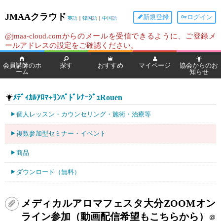
JMAAクラウド
新規登録
ログイン
英語
｜
韓国語
｜
中国語
@jmaa-cloud.comからのメールを受信できるように、ご登録メ
ールアドレスの設定をご確認ください。
会員講師のホ
探す
おすすめ
マイページ
協会からのお
ーム
知らせ
ﾒﾃﾞｨｶﾙｱﾛﾏ+ﾘﾝﾊﾟﾄﾞﾚﾅｰｼﾞｭRouen
個人レッスン・カウンセリング・施術・治療等
複数参加型セミナー・イベント
商品
ダウンロード（無料）
メディカルアロマフェスタ大分ZOOMオン
ライン参加（動画配信希望もこちらから）
＠