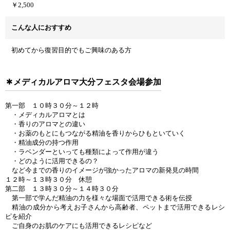
￥2,500
こんな人におすすめ
初めてから復習目的でもご興味のある方
メディカルアロマ大分フェスタ会場参加
第一部 １０時３０分～１２時
・メディカルアロマとは
・香りのアロマとの違い
・お薬のもとにもつながる精油を香りからひもといていく
・精油成分の持つ作用
・ラベンダーといっても種類によって作用が違う
・どのように活用できるの？
など今までの香りのイメージが強かったアロマの新発見の時間
１２時～１３時３０分 休憩
第二部 １３時３０分～１４時３０分
第一部で学んだ精油の力を様々な場面で活用できる術を伝授
精油の成分から考えお子さんから高齢者、ペットまで活用できるレシ
ピを紹介
ご自身のお肌のケアにも活用できるレシピなど