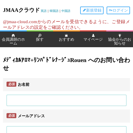
JMAAクラウド
新規登録
ログイン
英語
｜
韓国語
｜
中国語
@jmaa-cloud.comからのメールを受信できるように、ご登録メ
ールアドレスの設定をご確認ください。
会員講師のホ
探す
おすすめ
マイページ
協会からのお
ーム
知らせ
ﾒﾃﾞｨｶﾙｱﾛﾏ+ﾘﾝﾊﾟﾄﾞﾚﾅｰｼﾞｭRouen へのお問い合わ
せ
必須
お名前
必須
メールアドレス