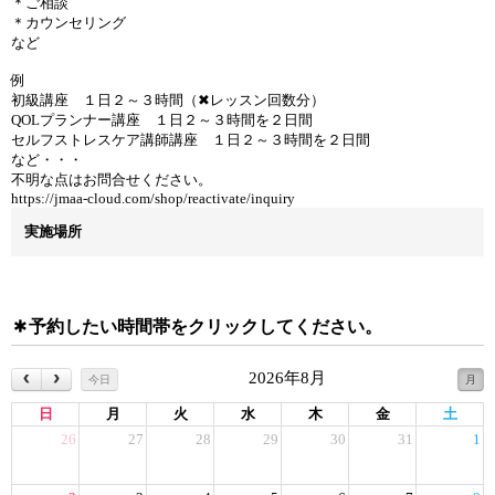
＊ご相談
＊カウンセリング
など
例
初級講座 １日２～３時間（✖レッスン回数分）
QOLプランナー講座 １日２～３時間を２日間
セルフストレスケア講師講座 １日２～３時間を２日間
など・・・
不明な点はお問合せください。
https://jmaa-cloud.com/shop/reactivate/inquiry
実施場所
予約したい時間帯をクリックしてください。
2026年8月
今日
月
日
月
火
水
木
金
土
26
27
28
29
30
31
1