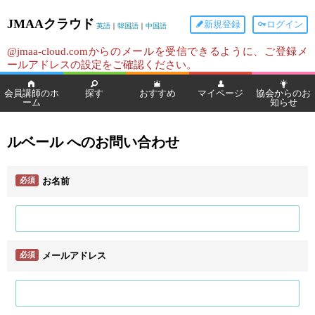
JMAAクラウド
新規登録
ログイン
英語
｜
韓国語
｜
中国語
@jmaa-cloud.comからのメールを受信できるように、ご登録メ
ールアドレスの設定をご確認ください。
会員講師のホ
探す
おすすめ
マイページ
協会からのお
ーム
知らせ
ルベール へのお問い合わせ
必須
お名前
必須
メールアドレス