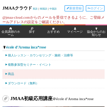
JMAAクラウド
新規登録
ログイン
英語
｜
韓国語
｜
中国語
@jmaa-cloud.comからのメールを受信できるように、ご登録メ
ールアドレスの設定をご確認ください。
会員講師のホ
探す
おすすめ
マイページ
協会からのお
ーム
知らせ
école d’Aroma inca*rose
個人レッスン・カウンセリング・施術・治療等
複数参加型セミナー・イベント
商品
ダウンロード（無料）
JMAA初級応用講座
＠école d’Aroma inca*rose