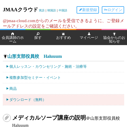
JMAAクラウド
新規登録
ログイン
英語
｜
韓国語
｜
中国語
@jmaa-cloud.comからのメールを受信できるように、ご登録メ
ールアドレスの設定をご確認ください。
会員講師のホ
探す
おすすめ
マイページ
協会からのお
ーム
知らせ
山形支部役員校 Haluuum
個人レッスン・カウンセリング・施術・治療等
複数参加型セミナー・イベント
商品
ダウンロード（無料）
メディカルソープ講座の説明
＠山形支部役員校
Haluuum