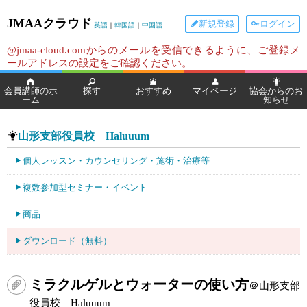
JMAAクラウド
新規登録
ログイン
英語
｜
韓国語
｜
中国語
@jmaa-cloud.comからのメールを受信できるように、ご登録メ
ールアドレスの設定をご確認ください。
会員講師のホ
探す
おすすめ
マイページ
協会からのお
ーム
知らせ
山形支部役員校 Haluuum
個人レッスン・カウンセリング・施術・治療等
複数参加型セミナー・イベント
商品
ダウンロード（無料）
ミラクルゲルとウォーターの使い方
＠山形支部
役員校 Haluuum