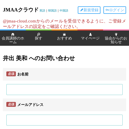
JMAAクラウド
新規登録
ログイン
英語
｜
韓国語
｜
中国語
@jmaa-cloud.comからのメールを受信できるように、ご登録メ
ールアドレスの設定をご確認ください。
会員講師のホ
探す
おすすめ
マイページ
協会からのお
ーム
知らせ
井出 美和 へのお問い合わせ
必須
お名前
必須
メールアドレス