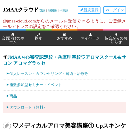
JMAAクラウド
新規登録
ログイン
英語
｜
韓国語
｜
中国語
@jmaa-cloud.comからのメールを受信できるように、ご登録メ
ールアドレスの設定をご確認ください。
会員講師のホ
探す
おすすめ
マイページ
協会からのお
ーム
知らせ
JMAA web審査認定校・兵庫理事校♡アロマスクール&サ
ロン アロマグラッセ
個人レッスン・カウンセリング・施術・治療等
複数参加型セミナー・イベント
商品
ダウンロード（無料）
♡メディカルアロマ美容講座① Cpスキンケ