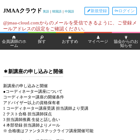
JMAAクラウド
新規登録
ログイン
英語
｜
韓国語
｜
中国語
@jmaa-cloud.comからのメールを受信できるように、ご登録メ
ールアドレスの設定をご確認ください。
会員講師のホ
探す
おすすめ
マイページ
協会からのお
ーム
知らせ
新講座の申し込みと開催
新講座の申し込みと開催
●コーディネーター講座について
コーディネーター講座の開催条件
アドバイザー以上の資格保有者
1 コーディネーター講座受講 担当講師より受講
2 テスト合格 担当講師採点
3 担当講師推薦 生徒と話し合い
4 本部登録 担当講師よりメール
※ 合格後はファンタステックライフ講座開催可能